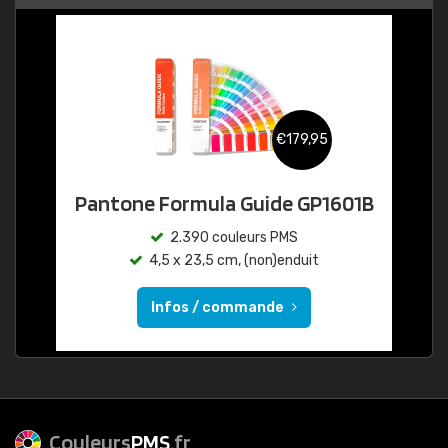
€179,95
Pantone Formula Guide GP1601B
2.390 couleurs PMS
4,5 x 23,5 cm, (non)enduit
Infos / commande
Couleurs
PMS
.fr