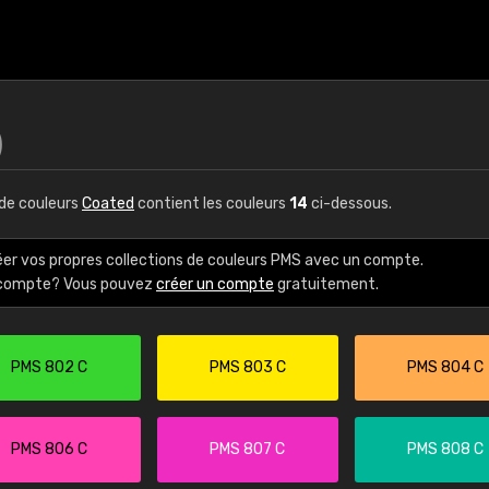
)
de couleurs
Coated
contient les couleurs
14
ci-dessous.
éer vos propres collections de couleurs PMS avec un compte.
e compte? Vous pouvez
créer un compte
gratuitement.
PMS 802 C
PMS 803 C
PMS 804 C
PMS 806 C
PMS 807 C
PMS 808 C