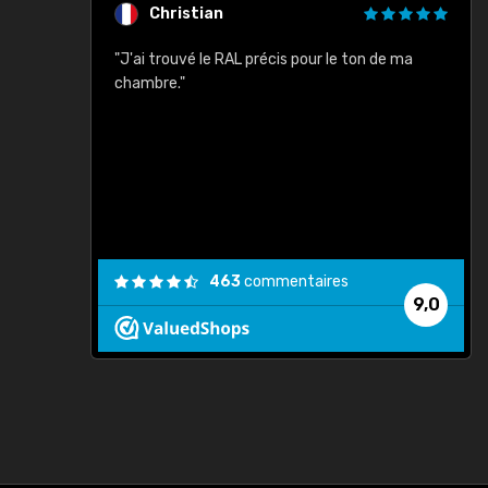
Christian
rement quels
"J'ai trouvé le RAL précis pour le ton de ma
"
lusieurs
chambre."
, etc. On ne
son s'est
vient."
463
commentaires
9,0