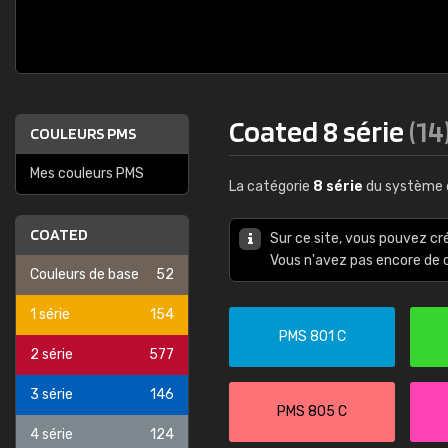
Coated 8 série
(14
COULEURS PMS
Mes couleurs PMS
La catégorie
8 série
du système 
COATED
Sur ce site, vous pouvez cr
Vous n'avez pas encore d
Couleurs de base
52
1 série
154
PMS 801 C
2 série
577
3 série
146
PMS 805 C
4 série
124