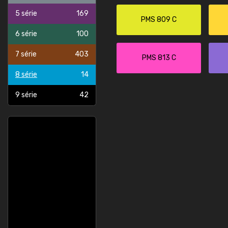
5 série
169
PMS 809 C
6 série
100
7 série
403
PMS 813 C
8 série
14
9 série
42