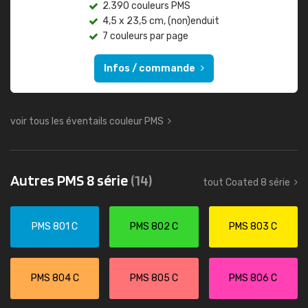
2.390 couleurs PMS
4,5 x 23,5 cm, (non)enduit
7 couleurs par page
Infos / commande
voir tous les éventails couleur PMS
Autres PMS 8 série
(14)
tout Coated 8 série
PMS 801 C
PMS 802 C
PMS 803 C
PMS 804 C
PMS 805 C
PMS 806 C