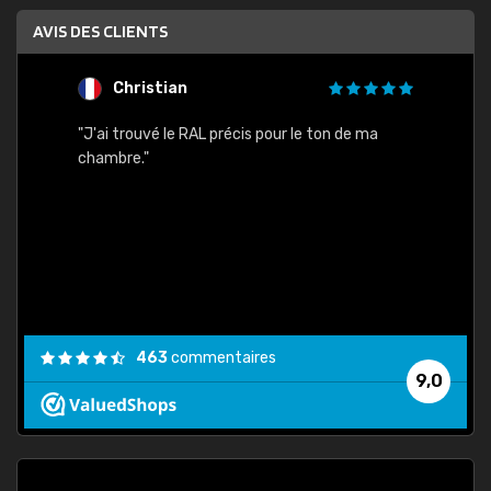
AVIS DES CLIENTS
Christian
F
 quels
"J'ai trouvé le RAL précis pour le ton de ma
"Bien 
rs
chambre."
. On ne
est
."
463
commentaires
9,0