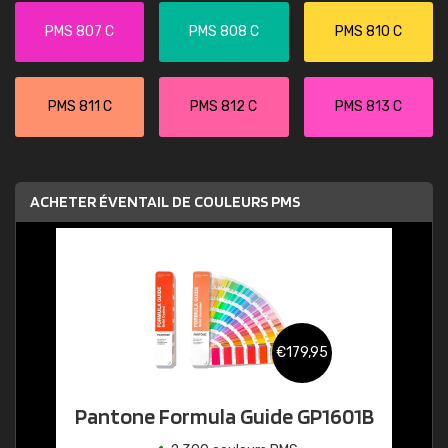
PMS 807 C
PMS 808 C
PMS 810 C
PMS 811 C
PMS 812 C
PMS 813 C
ACHETER ÉVENTAIL DE COULEURS PMS
€179,95
Pantone Formula Guide GP1601B