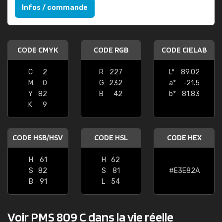
Infos / commande
CODE CMYK
CODE RGB
CODE CIELAB
C
2
R
227
L*
89.02
M
0
G
232
a*
-21.5
Y
82
B
42
b*
81.83
K
9
CODE HSB/HSV
CODE HSL
CODE HEX
H
61
H
62
S
82
S
81
#E3E82A
B
91
L
54
Voir PMS 809 C dans la vie réelle