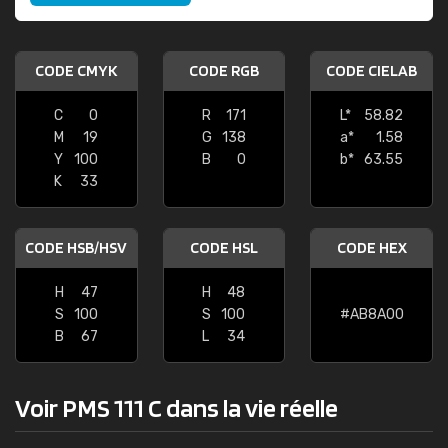
CODE CMYK
CODE RGB
CODE CIELAB
C
0
R
171
L*
58.82
M
19
G
138
a*
1.58
Y
100
B
0
b*
63.55
K
33
CODE HSB/HSV
CODE HSL
CODE HEX
H
47
H
48
S
100
S
100
#AB8A00
B
67
L
34
Voir PMS 111 C dans la vie réelle