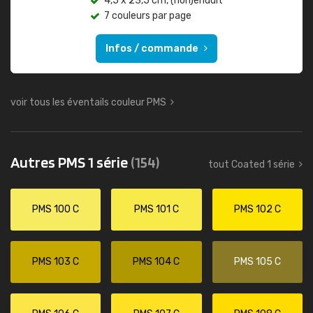
4,5 x 23,5 cm, (non)enduit
7 couleurs par page
Infos / commande
voir tous les éventails couleur PMS
Autres PMS 1 série
(154)
tout Coated 1 série
PMS 100 C
PMS 101 C
PMS 102 C
PMS 103 C
PMS 104 C
PMS 105 C