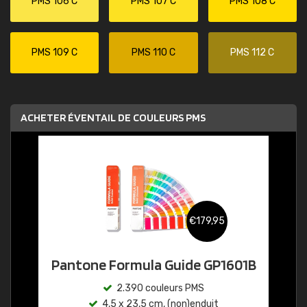
PMS 106 C
PMS 107 C
PMS 108 C
PMS 109 C
PMS 110 C
PMS 112 C
ACHETER ÉVENTAIL DE COULEURS PMS
€179,95
Pantone Formula Guide GP1601B
2.390 couleurs PMS
4,5 x 23,5 cm, (non)enduit