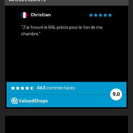
Christian
F
 quels
"J'ai trouvé le RAL précis pour le ton de ma
"Bien 
rs
chambre."
. On ne
est
."
463
commentaires
9,0