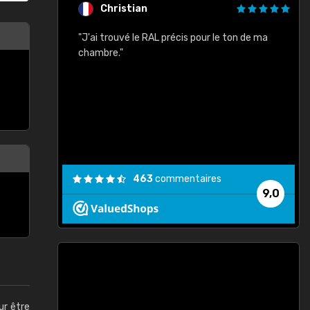
Christian
rement quels
"J'ai trouvé le RAL précis pour le ton de ma
"
lusieurs
chambre."
, etc. On ne
son s'est
vient."
463
commentaires
9,0
ur être