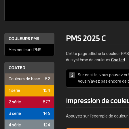
PMS 2025 C
COULEURS PMS
Mes couleurs PMS
Cette page affiche la couleur PM
du système de couleurs
Coated
.
COATED
Sur ce site, vous pouvez cr
Couleurs de base
52
Vous n'avez pas encore d
1 série
154
Impression de coule
2 série
577
3 série
146
Appuyez sur l'exemple de couleur 
4 série
124