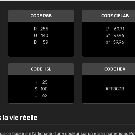
Guillaume Euvrard
CODE RGB
CODE CIELAB
"Le site ne permet pas de voir clai
sont les produits disponibles. Il y a p
R
255
L*
69.71
palettes de couleurs: Classic, Design
G
140
a*
37.96
comprend pas qui est quoi. La livrai
B
59
b*
59.96
bien passé et le produit reçu me con
CODE HSL
CODE HEX
H
25
S
100
#FF8C3B
L
62
la vie réelle
cision basée sur l'affichage d'une couleur sur un écran numérique. Po