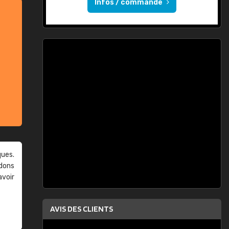
Infos / commande
ques.
ndons
avoir
AVIS DES CLIENTS