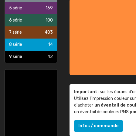
5 série
169
6 série
100
7 série
403
8 série
14
9 série
42
Important:
sur les écrans d'o
Utilisez l'impression couleur 
d'acheter
un éventail de cou
un éventail de couleurs PMS
po
Infos / commande