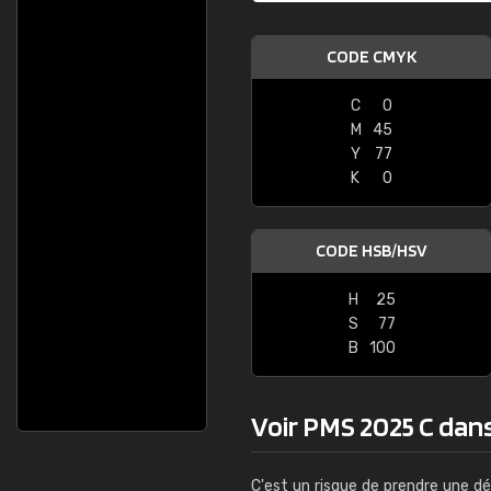
CODE CMYK
C
0
M
45
Y
77
K
0
CODE HSB/HSV
H
25
S
77
B
100
Voir PMS 2025 C dans 
C'est un risque de prendre une dé