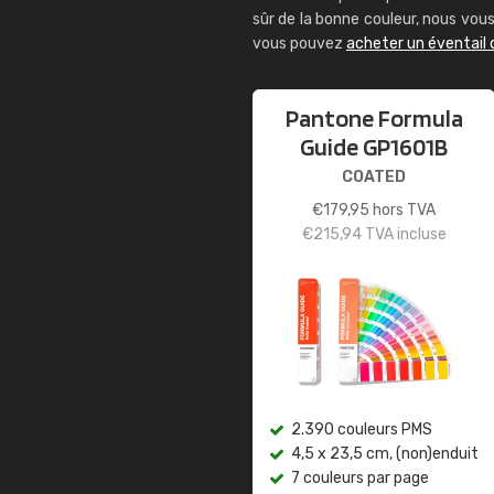
sûr de la bonne couleur, nous vo
vous pouvez
acheter un éventail
Pantone Formula
Guide GP1601B
COATED
€
179,95
hors TVA
€
215,94
TVA incluse
2.390 couleurs PMS
4,5 x 23,5 cm, (non)enduit
7 couleurs par page