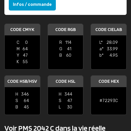
Infos / commande
CODE CMYK
CODE RGB
CODE CIELAB
C
0
R
114
L*
28.09
M
64
G
41
a*
33.99
Y
47
B
60
b*
4.95
K
55
CODE HSB/HSV
CODE HSL
CODE HEX
H
346
H
344
S
64
S
47
#72293C
B
45
L
30
Voir PMS 2042 C dans la vie réelle