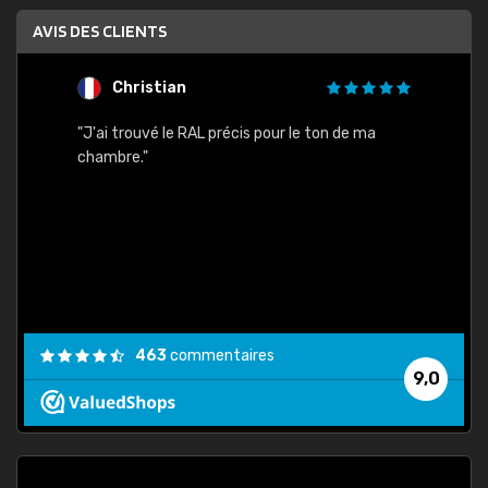
AVIS DES CLIENTS
Christian
F
 quels
"J'ai trouvé le RAL précis pour le ton de ma
"Bien 
rs
chambre."
. On ne
est
."
463
commentaires
9,0