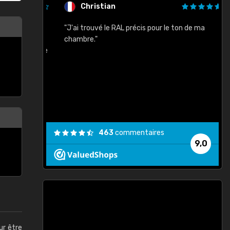
Christian
rement quels
"J'ai trouvé le RAL précis pour le ton de ma
"
lusieurs
chambre."
, etc. On ne
son s'est
vient."
463
commentaires
9,0
ur être