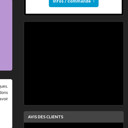
Infos / commande
ques.
ndons
avoir
AVIS DES CLIENTS