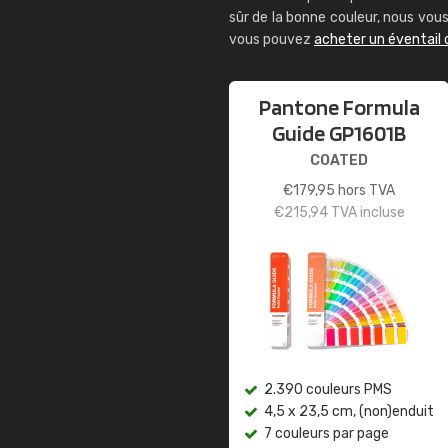
sûr de la bonne couleur, nous vo
vous pouvez
acheter un éventail
Pantone Formula
Guide GP1601B
COATED
€
179,95
hors TVA
€
215,94
TVA incluse
2.390 couleurs PMS
4,5 x 23,5 cm, (non)enduit
7 couleurs par page