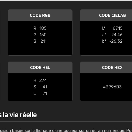
Guillaume Euvrard
CODE RGB
CODE CIELAB
"Le site ne permet pas de voir clai
sont les produits disponibles. Il y a p
R
185
L*
67.15
palettes de couleurs: Classic, Design
G
150
a*
24.46
comprend pas qui est quoi. La livrai
B
211
b*
-26.32
bien passé et le produit reçu me con
CODE HSL
CODE HEX
H
274
S
41
#B996D3
L
71
la vie réelle
cision basée sur l'affichage d'une couleur sur un écran numérique. Po