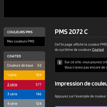
PMS 2072 C
COULEURS PMS
Mes couleurs PMS
Cette page affiche la couleur PM
du système de couleurs
Coated
.
COATED
Sur ce site, vous pouvez cr
Couleurs de base
52
Vous n'avez pas encore d
1 série
154
Impression de coule
2 série
577
3 série
146
Appuyez sur l'exemple de couleur 
4 série
124