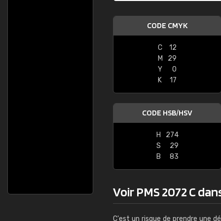
CODE CMYK
C
12
M
29
Y
0
K
17
CODE HSB/HSV
H
274
S
29
B
83
Voir PMS 2072 C dans 
C'est un risque de prendre une dé