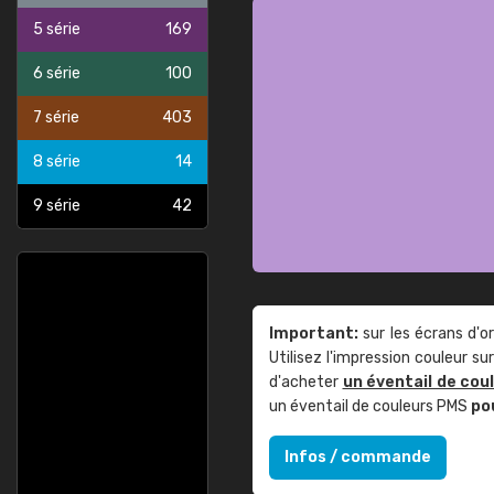
5 série
169
6 série
100
7 série
403
8 série
14
9 série
42
Important:
sur les écrans d'o
Utilisez l'impression couleur 
d'acheter
un éventail de cou
un éventail de couleurs PMS
po
Infos / commande