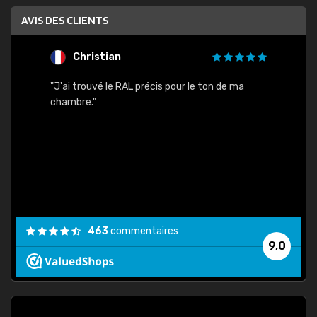
AVIS DES CLIENTS
Christian
F
 quels
"J'ai trouvé le RAL précis pour le ton de ma
"Bien 
rs
chambre."
. On ne
est
."
463
commentaires
9,0