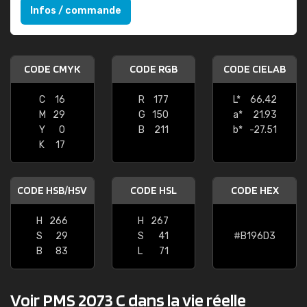
Infos / commande
CODE CMYK
CODE RGB
CODE CIELAB
C
16
R
177
L*
66.42
M
29
G
150
a*
21.93
Y
0
B
211
b*
-27.51
K
17
CODE HSB/HSV
CODE HSL
CODE HEX
H
266
H
267
S
29
S
41
#B196D3
B
83
L
71
Voir PMS 2073 C dans la vie réelle