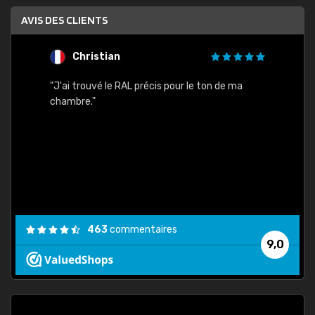
AVIS DES CLIENTS
Christian
F
 quels
"J'ai trouvé le RAL précis pour le ton de ma
"Bien 
rs
chambre."
. On ne
est
."
463
commentaires
9,0