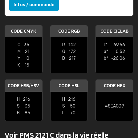
Infos / commande
CODE CMYK
CODE RGB
CODE CIELAB
C
35
R
142
L*
69.66
M
21
G
172
a*
0.52
Y
0
B
217
b*
-26.06
K
15
CODE HSB/HSV
CODE HSL
CODE HEX
H
216
H
216
S
35
S
50
#8EACD9
B
85
L
70
Voir PMS 2121 C dans la vie réelle