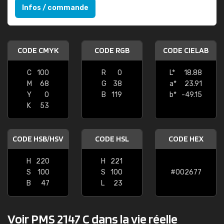
Infos / commande
CODE CMYK
CODE RGB
CODE CIELAB
C
100
R
0
L*
18.88
M
68
G
38
a*
23.91
Y
0
B
119
b*
-49.15
K
53
CODE HSB/HSV
CODE HSL
CODE HEX
H
220
H
221
S
100
S
100
#002677
B
47
L
23
Voir PMS 2147 C dans la vie réelle