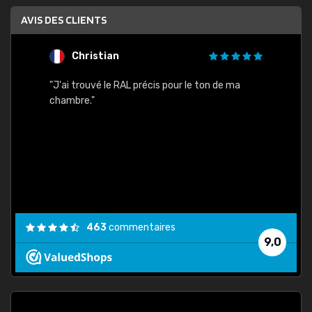
AVIS DES CLIENTS
Christian
F
 quels
"J'ai trouvé le RAL précis pour le ton de ma
"Bien 
rs
chambre."
. On ne
est
."
463
commentaires
9,0