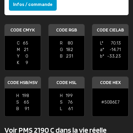
Infos / commande
CODE CMYK
CODE RGB
CODE CIELAB
C
65
R
80
L*
70.13
M
21
G
182
a*
-14.71
Y
0
B
231
b*
-33.23
K
9
CODE HSB/HSV
CODE HSL
CODE HEX
H
198
H
199
S
65
S
76
#50B6E7
B
91
L
61
Voir PMS 2190 C dans la vie réelle