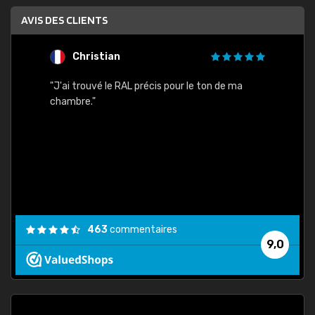
AVIS DES CLIENTS
Christian
F
 quels
"J'ai trouvé le RAL précis pour le ton de ma
"Bien 
rs
chambre."
. On ne
est
."
463
commentaires
9,0