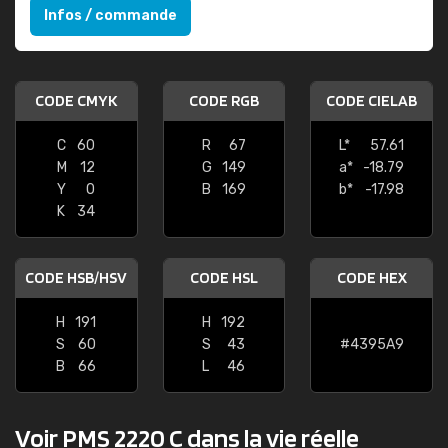
Infos / commande
CODE CMYK
CODE RGB
CODE CIELAB
C
60
R
67
L*
57.61
M
12
G
149
a*
-18.79
Y
0
B
169
b*
-17.98
K
34
CODE HSB/HSV
CODE HSL
CODE HEX
H
191
H
192
S
60
S
43
#4395A9
B
66
L
46
Voir PMS 2220 C dans la vie réelle