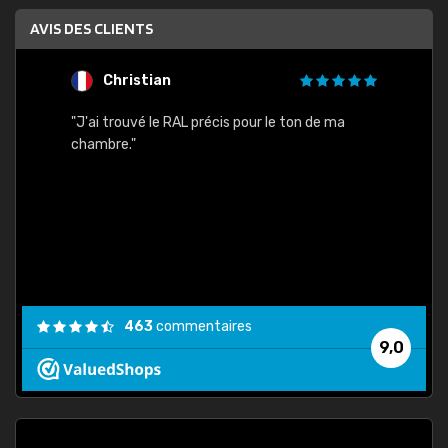
AVIS DES CLIENTS
Christian
F
 quels
"J'ai trouvé le RAL précis pour le ton de ma
"Bien 
rs
chambre."
. On ne
est
."
463
commentaires
9,0