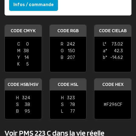
Infos / commande
CODE CMYK
CODE RGB
CODE CIELAB
C
0
R
242
L*
73.02
M
38
G
150
a*
42.3
Y
14
B
207
b*
-14.62
K
5
CODE HSB/HSV
CODE HSL
CODE HEX
H
324
H
323
S
38
S
78
#F296CF
B
95
L
77
Voir PMS 223 C dans la vie réelle