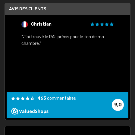
AVIS DES CLIENTS
Christian
F
 quels
"J'ai trouvé le RAL précis pour le ton de ma
"Bien 
rs
chambre."
. On ne
est
."
463
commentaires
9,0