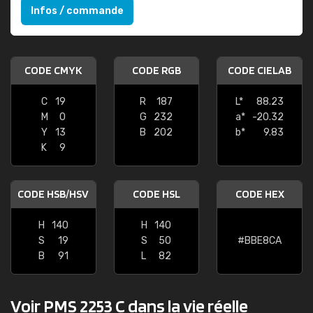
Infos / commande
CODE CMYK
CODE RGB
CODE CIELAB
C
19
R
187
L*
88.23
M
0
G
232
a*
-20.32
Y
13
B
202
b*
9.83
K
9
CODE HSB/HSV
CODE HSL
CODE HEX
H
140
H
140
S
19
S
50
#BBE8CA
B
91
L
82
Voir PMS 2253 C dans la vie réelle