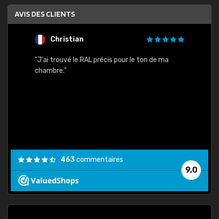
AVIS DES CLIENTS
Christian
F
 quels
"J'ai trouvé le RAL précis pour le ton de ma
"Bien 
rs
chambre."
. On ne
est
."
463
commentaires
9,0