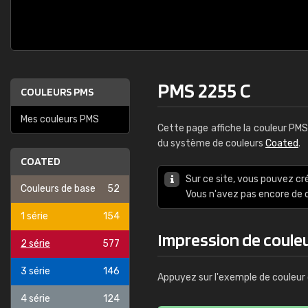
PMS 2255 C
COULEURS PMS
Mes couleurs PMS
Cette page affiche la couleur PM
du système de couleurs
Coated
.
COATED
Sur ce site, vous pouvez cr
Couleurs de base
52
Vous n'avez pas encore d
1 série
154
Impression de coule
2 série
577
3 série
146
Appuyez sur l'exemple de couleur 
4 série
124