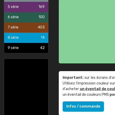
5 série
169
6 série
100
7 série
403
8 série
14
9 série
42
Important:
sur les écrans d'o
Utilisez l'impression couleur 
d'acheter
un éventail de cou
un éventail de couleurs PMS
po
Infos / commande