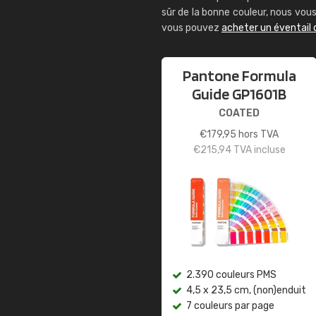
sûr de la bonne couleur, nous vo
vous pouvez
acheter un éventail
Pantone Formula
Guide GP1601B
COATED
€
179,95
hors TVA
€
215,94
TVA incluse
2.390 couleurs PMS
4,5 x 23,5 cm, (non)enduit
7 couleurs par page