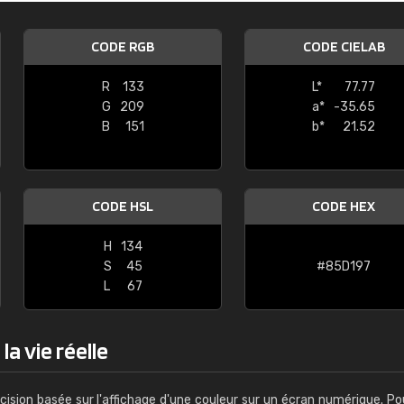
Guillaume Euvrard
CODE RGB
CODE CIELAB
"Le site ne permet pas de voir clai
sont les produits disponibles. Il y a p
R
133
L*
77.77
palettes de couleurs: Classic, Design
G
209
a*
-35.65
comprend pas qui est quoi. La livrai
B
151
b*
21.52
bien passé et le produit reçu me con
CODE HSL
CODE HEX
H
134
S
45
#85D197
L
67
la vie réelle
cision basée sur l'affichage d'une couleur sur un écran numérique. Po