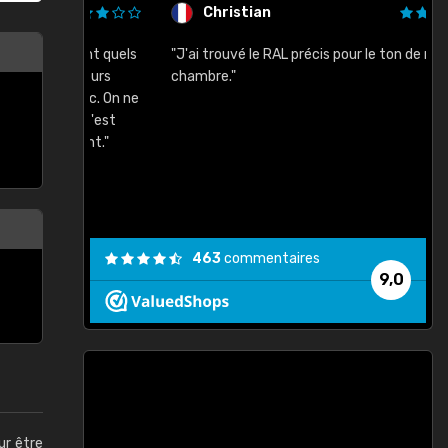
Christian
rement quels
"J'ai trouvé le RAL précis pour le ton de ma
"
lusieurs
chambre."
, etc. On ne
son s'est
vient."
463
commentaires
9,0
ur être