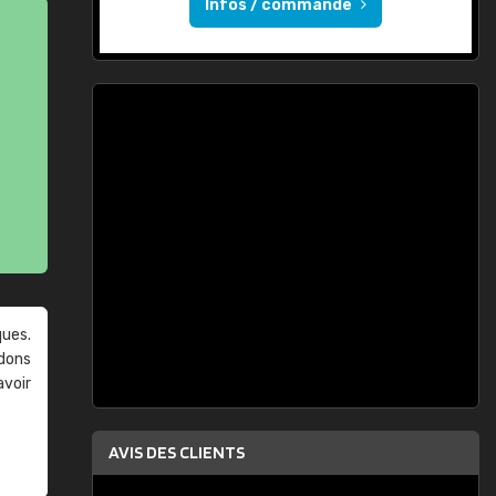
Infos / commande
ques.
ndons
avoir
AVIS DES CLIENTS