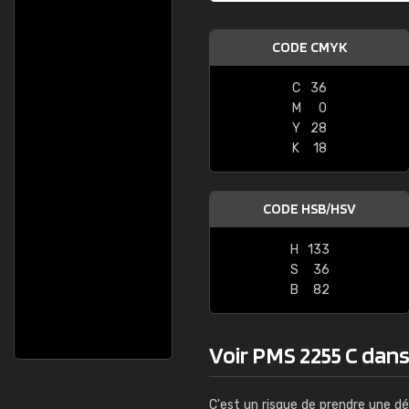
CODE CMYK
C
36
M
0
Y
28
K
18
CODE HSB/HSV
H
133
S
36
B
82
Voir PMS 2255 C dans 
C'est un risque de prendre une dé