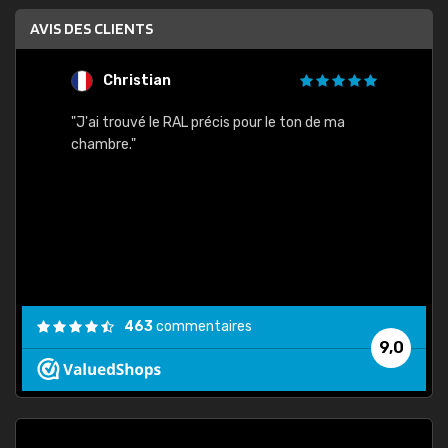
AVIS DES CLIENTS
Christian
F
 quels
"J'ai trouvé le RAL précis pour le ton de ma
"Bien 
rs
chambre."
. On ne
est
."
463
commentaires
9,0