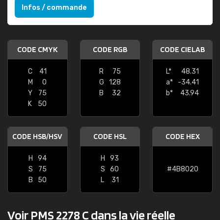
Infos / commande
CODE CMYK
CODE RGB
CODE CIELAB
C
41
R
75
L*
48.31
M
0
G
128
a*
-34.41
Y
75
B
32
b*
43.94
K
50
CODE HSB/HSV
CODE HSL
CODE HEX
H
94
H
93
S
75
S
60
#4B8020
B
50
L
31
Voir PMS 2278 C dans la vie réelle