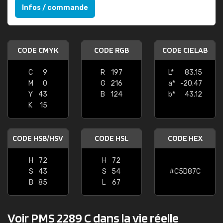
Infos / commande
CODE CMYK
CODE RGB
CODE CIELAB
C
9
R
197
L*
83.15
M
0
G
216
a*
-20.47
Y
43
B
124
b*
43.12
K
15
CODE HSB/HSV
CODE HSL
CODE HEX
H
72
H
72
S
43
S
54
#C5D87C
B
85
L
67
Voir PMS 2289 C dans la vie réelle