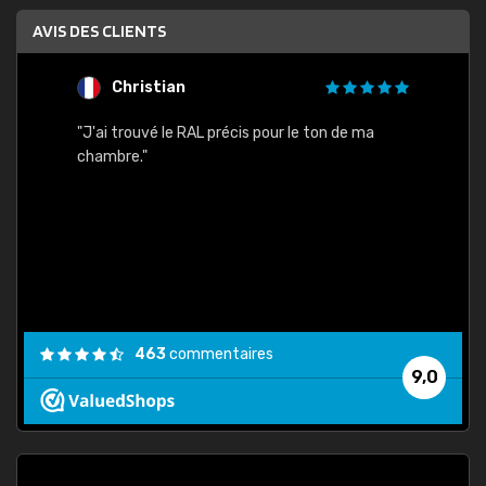
AVIS DES CLIENTS
Christian
F
 quels
"J'ai trouvé le RAL précis pour le ton de ma
"Bien 
rs
chambre."
. On ne
est
."
463
commentaires
9,0