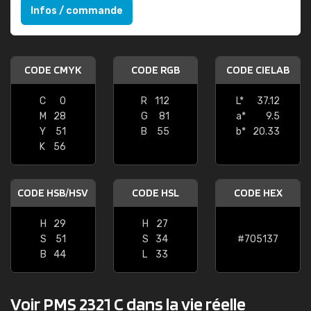
Infos / commande
CODE CMYK
CODE RGB
CODE CIELAB
C
0
R
112
L*
37.12
M
28
G
81
a*
9.5
Y
51
B
55
b*
20.33
K
56
CODE HSB/HSV
CODE HSL
CODE HEX
H
29
H
27
S
51
S
34
#705137
B
44
L
33
Voir PMS 2321 C dans la vie réelle