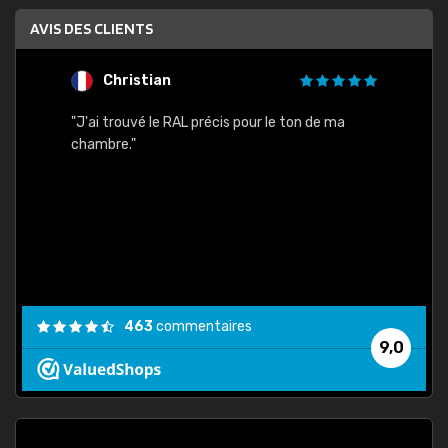
AVIS DES CLIENTS
Christian
F
 quels
"J'ai trouvé le RAL précis pour le ton de ma
"Bien 
rs
chambre."
. On ne
est
."
463
commentaires
9,0