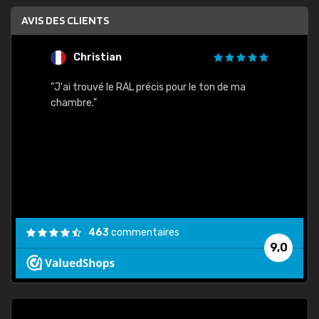
AVIS DES CLIENTS
Christian
F
 quels
"J'ai trouvé le RAL précis pour le ton de ma
"Bien 
rs
chambre."
. On ne
est
."
463
commentaires
9,0