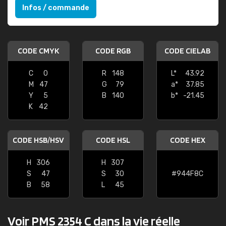
Infos / commande
CODE CMYK
CODE RGB
CODE CIELAB
C
0
R
148
L*
43.92
M
47
G
79
a*
37.85
Y
5
B
140
b*
-21.45
K
42
CODE HSB/HSV
CODE HSL
CODE HEX
H
306
H
307
S
47
S
30
#944F8C
B
58
L
45
Voir PMS 2354 C dans la vie réelle