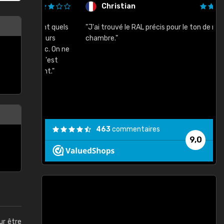
Christian
rement quels
"J'ai trouvé le RAL précis pour le ton de ma
"
lusieurs
chambre."
, etc. On ne
son s'est
vient."
463
commentaires
9,0
ur être