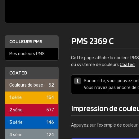
PMS 2369 C
COULEURS PMS
Mes couleurs PMS
Cette page affiche la couleur PM
du système de couleurs
Coated
.
COATED
Sur ce site, vous pouvez cr
Couleurs de base
52
Vous n'avez pas encore d
1 série
154
Impression de coule
2 série
577
3 série
146
Appuyez sur l'exemple de couleur 
4 série
124