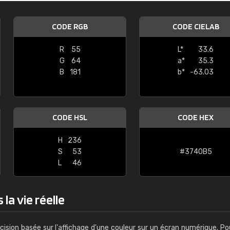
Guillaume Euvrard
CODE RGB
CODE CIELAB
"Le site ne permet pas de voir clai
sont les produits disponibles. Il y a p
R
55
L*
33.6
palettes de couleurs: Classic, Design
G
64
a*
35.3
comprend pas qui est quoi. La livrai
B
181
b*
-63.03
bien passé et le produit reçu me con
CODE HSL
CODE HEX
H
236
S
53
#3740B5
L
46
la vie réelle
cision basée sur l'affichage d'une couleur sur un écran numérique. Po