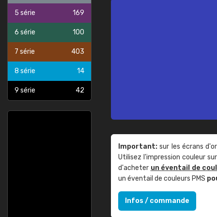
5 série
169
6 série
100
7 série
403
8 série
14
9 série
42
Important:
sur les écrans d'o
Utilisez l'impression couleur 
d'acheter
un éventail de cou
un éventail de couleurs PMS
po
Infos / commande