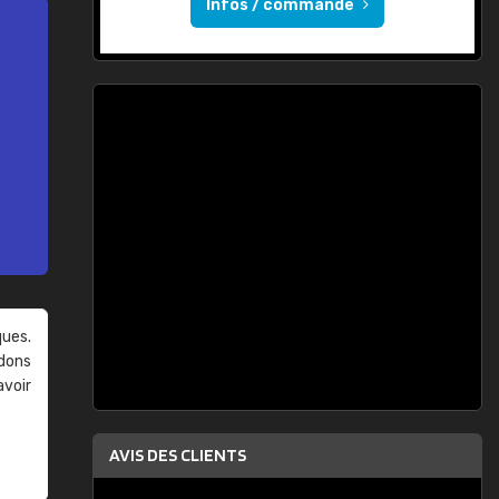
Infos / commande
ques.
ndons
avoir
AVIS DES CLIENTS