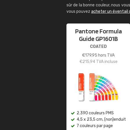
sûr de la bonne couleur, nous vo
vous pouvez
acheter un éventail
Pantone Formula
Guide GP1601B
COATED
€
179,95
hors TVA
€
215,94
TVA incluse
2.390 couleurs PMS
4,5 x 23,5 cm, (non)enduit
7 couleurs par page