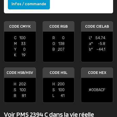
Infos / commande
CODE CMYK
CODE RGB
CODE CIELAB
C
100
R
0
L*
54.74
M
33
G
138
a*
-5.8
Y
0
B
207
b*
-44.1
K
19
CODE HSB/HSV
CODE HSL
CODE HEX
H
202
H
200
S
100
S
100
#008ACF
B
81
L
41
Voir PMS 2394 C dans la vie réelle