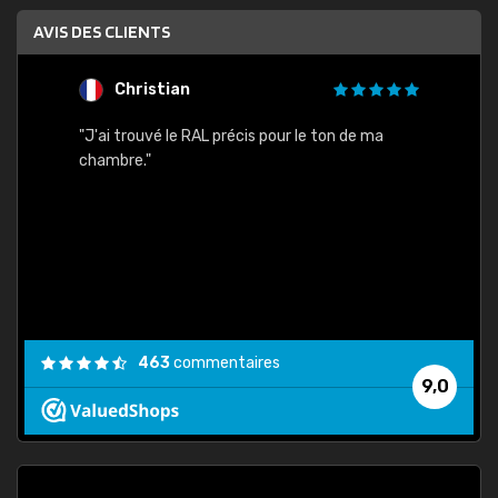
AVIS DES CLIENTS
Christian
F
 quels
"J'ai trouvé le RAL précis pour le ton de ma
"Bien 
rs
chambre."
. On ne
est
."
463
commentaires
9,0