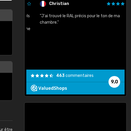
Christian
rement quels
"J'ai trouvé le RAL précis pour le ton de ma
"
lusieurs
chambre."
, etc. On ne
son s'est
vient."
463
commentaires
9,0
ur être