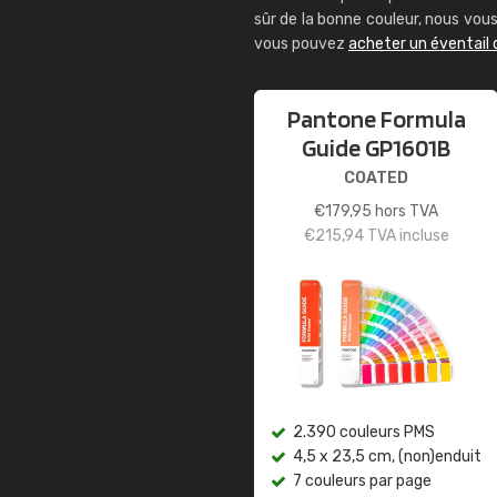
sûr de la bonne couleur, nous vo
vous pouvez
acheter un éventail
Pantone Formula
Guide GP1601B
COATED
€
179,95
hors TVA
€
215,94
TVA incluse
2.390 couleurs PMS
4,5 x 23,5 cm, (non)enduit
7 couleurs par page