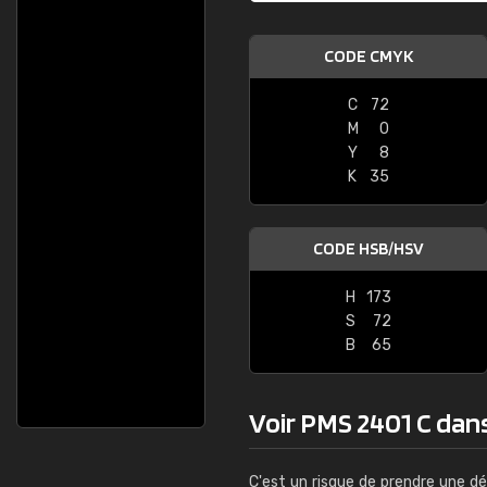
CODE CMYK
C
72
M
0
Y
8
K
35
CODE HSB/HSV
H
173
S
72
B
65
Voir PMS 2401 C dans 
C'est un risque de prendre une dé