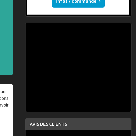
Infos / commande
ques.
ndons
avoir
AVIS DES CLIENTS