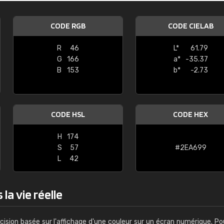
Guillaume Euvrard
CODE RGB
CODE CIELAB
"Le site ne permet pas de voir clai
sont les produits disponibles. Il y a p
R
46
L*
61.79
palettes de couleurs: Classic, Design
G
166
a*
-35.37
comprend pas qui est quoi. La livrai
B
153
b*
-2.73
bien passé et le produit reçu me con
CODE HSL
CODE HEX
H
174
S
57
#2EA699
L
42
la vie réelle
cision basée sur l'affichage d'une couleur sur un écran numérique. Po