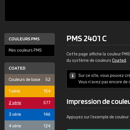
PMS 2401 C
COULEURS PMS
Mes couleurs PMS
Cette page affiche la couleur PM
du système de couleurs
Coated
.
COATED
Sur ce site, vous pouvez cr
Couleurs de base
52
Vous n'avez pas encore d
1 série
154
Impression de coule
2 série
577
3 série
146
Appuyez sur l'exemple de couleur 
4 série
124