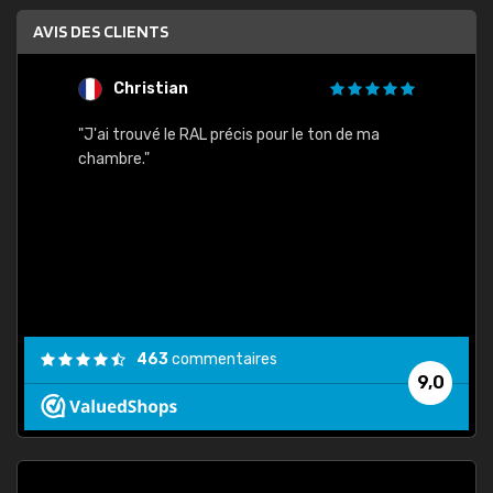
AVIS DES CLIENTS
Christian
F
 quels
"J'ai trouvé le RAL précis pour le ton de ma
"Bien 
rs
chambre."
. On ne
est
."
463
commentaires
9,0