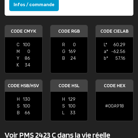
Infos / commande
CODE CMYK
CODE RGB
CODE CIELAB
C
100
R
0
L*
60.29
M
0
G
169
a*
-62.56
Y
86
B
24
b*
57.16
K
34
CODE HSB/HSV
CODE HSL
CODE HEX
H
130
H
129
S
100
S
100
#00A918
B
66
L
33
Voir PMS 2423 C dans la vie réelle