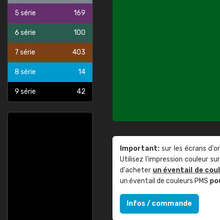
5 série
169
6 série
100
7 série
403
8 série
14
9 série
42
Important:
sur les écrans d'o
Utilisez l'impression couleur 
d'acheter
un éventail de cou
un éventail de couleurs PMS
po
Infos / commande