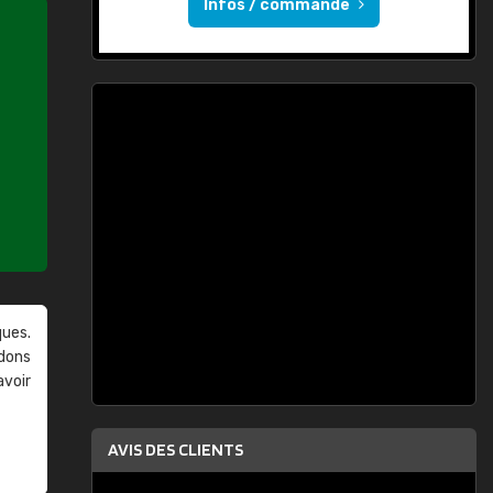
Infos / commande
ques.
ndons
avoir
AVIS DES CLIENTS