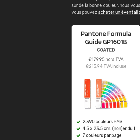
sûr de la bonne couleur, nous vo
vous pouvez
acheter un éventail
Pantone Formula
Guide GP1601B
COATED
€
179,95
hors TVA
€
215,94
TVA incluse
2.390 couleurs PMS
4,5 x 23,5 cm, (non)enduit
7 couleurs par page