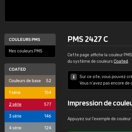
PMS 2427 C
COULEURS PMS
Mes couleurs PMS
Cette page affiche la couleur PM
du système de couleurs
Coated
.
COATED
Sur ce site, vous pouvez cr
Couleurs de base
52
Vous n'avez pas encore d
1 série
154
Impression de coule
2 série
577
3 série
146
Appuyez sur l'exemple de couleur 
4 série
124