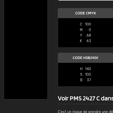
CODE CMYK
C
100
M
0
Y
68
K
63
CODE HSB/HSV
H
140
S
100
B
37
Voir PMS 2427 C dans 
C'est un risque de prendre une dé