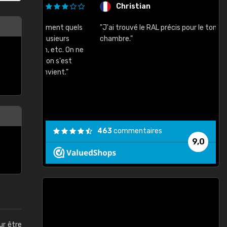
Christian
rement quels
"J'ai trouvé le RAL précis pour le ton de ma
"
lusieurs
chambre."
, etc. On ne
son s'est
vient."
463
commentaires
9,0
ur être