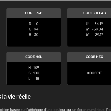
Guillaume Euvrard
CODE RGB
CODE CIELAB
"Le site ne permet pas de voir clai
sont les produits disponibles. Il y a p
R
0
L*
34.19
palettes de couleurs: Classic, Design
G
94
a*
-39.04
comprend pas qui est quoi. La livrai
B
30
b*
29.17
bien passé et le produit reçu me con
CODE HSL
CODE HEX
H
139
S
100
#005E1E
L
18
la vie réelle
cision basée sur l'affichage d'une couleur sur un écran numérique. Po