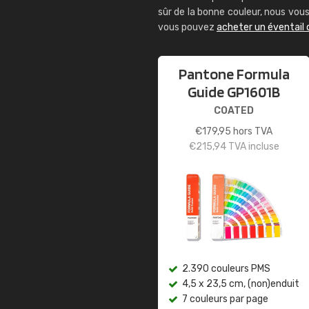
sûr de la bonne couleur, nous vo
vous pouvez
acheter un éventail
Pantone Formula
Guide GP1601B
COATED
€
179,95
hors TVA
€
215,94
TVA incluse
2.390 couleurs PMS
4,5 x 23,5 cm, (non)enduit
7 couleurs par page