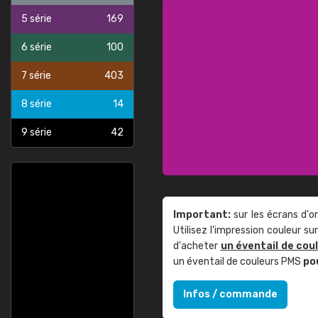
5 série
169
6 série
100
7 série
403
8 série
14
9 série
42
Important:
sur les écrans d'o
Utilisez l'impression couleur 
d'acheter
un éventail de cou
un éventail de couleurs PMS
po
Infos / commande