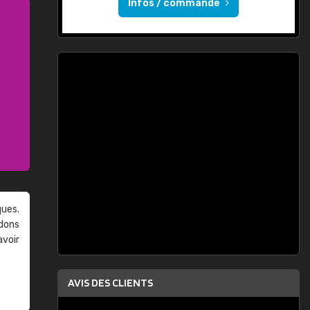
Infos / commande
ques.
ndons
avoir
AVIS DES CLIENTS