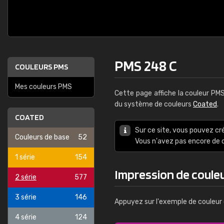
PMS 248 C
COULEURS PMS
Mes couleurs PMS
Cette page affiche la couleur PM
du système de couleurs
Coated
.
COATED
Sur ce site, vous pouvez cr
Couleurs de base
52
Vous n'avez pas encore d
1 série
154
Impression de coule
2 série
577
3 série
146
Appuyez sur l'exemple de couleur 
4 série
124