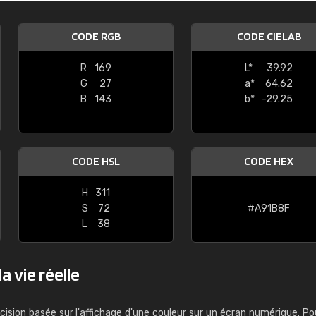
Guillaume Euvrard
CODE RGB
CODE CIELAB
"Le site ne permet pas de voir clai
sont les produits disponibles. Il y a p
R
169
L*
39.92
palettes de couleurs: Classic, Design
G
27
a*
64.62
comprend pas qui est quoi. La livrai
B
143
b*
-29.25
bien passé et le produit reçu me con
CODE HSL
CODE HEX
H
311
S
72
#A91B8F
L
38
a vie réelle
cision basée sur l'affichage d'une couleur sur un écran numérique. Po