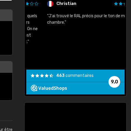
Christian
rement quels
"J'ai trouvé le RAL précis pour le ton de ma
"
lusieurs
chambre."
, etc. On ne
son s'est
vient."
463
commentaires
9,0
ur être