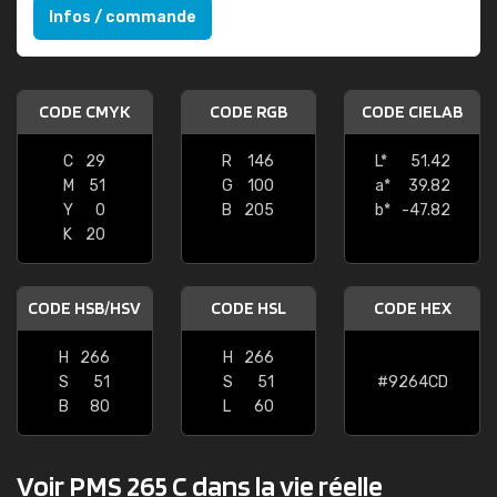
Infos / commande
CODE CMYK
CODE RGB
CODE CIELAB
C
29
R
146
L*
51.42
M
51
G
100
a*
39.82
Y
0
B
205
b*
-47.82
K
20
CODE HSB/HSV
CODE HSL
CODE HEX
H
266
H
266
S
51
S
51
#9264CD
B
80
L
60
Voir PMS 265 C dans la vie réelle