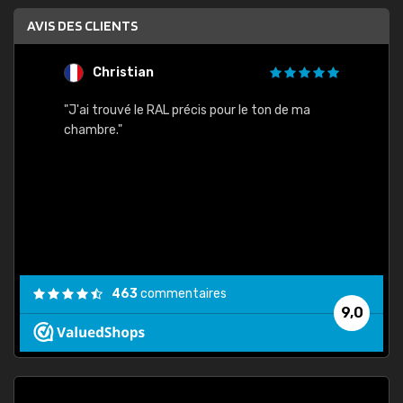
AVIS DES CLIENTS
Christian
F
 quels
"J'ai trouvé le RAL précis pour le ton de ma
"Bien 
rs
chambre."
. On ne
est
."
463
commentaires
9,0