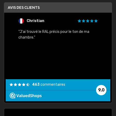
AVIS DES CLIENTS
Christian
F
 quels
"J'ai trouvé le RAL précis pour le ton de ma
"Bien 
rs
chambre."
. On ne
est
."
463
commentaires
9,0