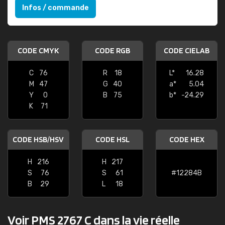
Infos / commande
CODE CMYK
CODE RGB
CODE CIELAB
C
76
R
18
L*
16.28
M
47
G
40
a*
5.04
Y
0
B
75
b*
-24.29
K
71
CODE HSB/HSV
CODE HSL
CODE HEX
H
216
H
217
S
76
S
61
#12284B
B
29
L
18
Voir PMS 2767 C dans la vie réelle