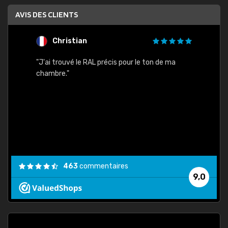
AVIS DES CLIENTS
Christian
F
 quels
"J'ai trouvé le RAL précis pour le ton de ma
"Bien 
rs
chambre."
. On ne
est
."
463
commentaires
9,0