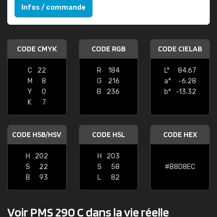
Infos / commande
CODE CMYK
CODE RGB
CODE CIELAB
C
22
R
184
L*
84.67
M
8
G
216
a*
-6.28
Y
0
B
236
b*
-13.32
K
7
CODE HSB/HSV
CODE HSL
CODE HEX
H
202
H
203
S
22
S
58
#B8D8EC
B
93
L
82
Voir PMS 290 C dans la vie réelle