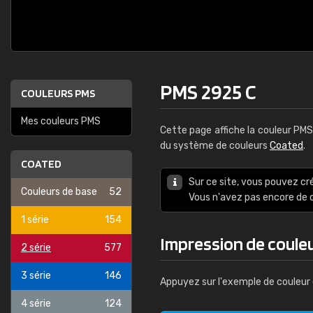
PMS 2925 C
COULEURS PMS
Mes couleurs PMS
Cette page affiche la couleur PM
du système de couleurs
Coated
.
COATED
Sur ce site, vous pouvez cr
Couleurs de base
52
Vous n'avez pas encore d
1 série
154
Impression de coule
2 série
577
3 série
146
Appuyez sur l'exemple de couleur 
4 série
124