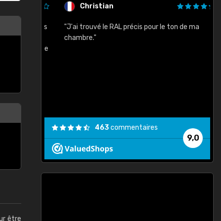
Christian
rement quels
"J'ai trouvé le RAL précis pour le ton de ma
"
lusieurs
chambre."
, etc. On ne
son s'est
vient."
463
commentaires
9,0
ur être