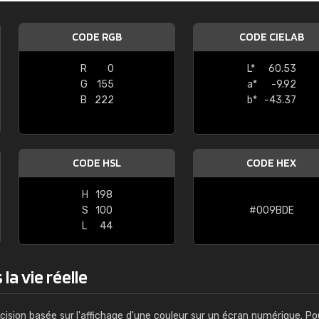
Guillaume Euvrard
CODE RGB
CODE CIELAB
"Le site ne permet pas de voir clai
sont les produits disponibles. Il y a p
R
0
L*
60.53
palettes de couleurs: Classic, Design
G
155
a*
-9.92
comprend pas qui est quoi. La livrai
B
222
b*
-43.37
bien passé et le produit reçu me con
CODE HSL
CODE HEX
H
198
S
100
#009BDE
L
44
la vie réelle
cision basée sur l'affichage d'une couleur sur un écran numérique. Po