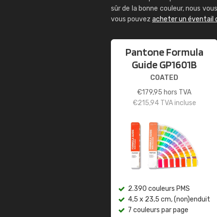
sûr de la bonne couleur, nous vo
vous pouvez
acheter un éventail
Pantone Formula
Guide GP1601B
COATED
€
179,95
hors TVA
€
215,94
TVA incluse
2.390 couleurs PMS
4,5 x 23,5 cm, (non)enduit
7 couleurs par page