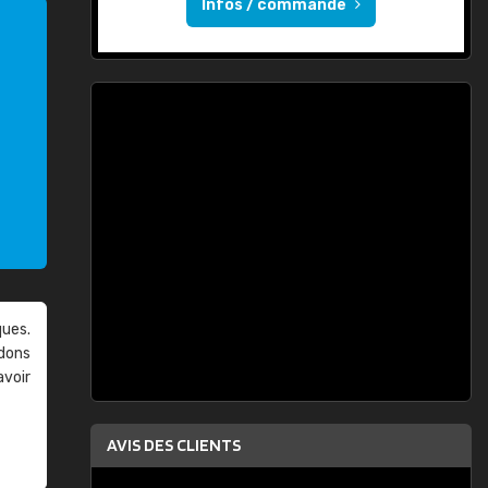
Infos / commande
ques.
ndons
avoir
AVIS DES CLIENTS