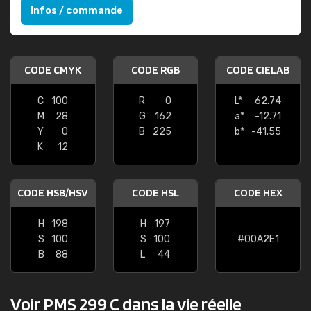
Infos / commande
CODE CMYK
CODE RGB
CODE CIELAB
C
100
R
0
L*
62.74
M
28
G
162
a*
-12.71
Y
0
B
225
b*
-41.55
K
12
CODE HSB/HSV
CODE HSL
CODE HEX
H
198
H
197
S
100
S
100
#00A2E1
B
88
L
44
Voir PMS 299 C dans la vie réelle