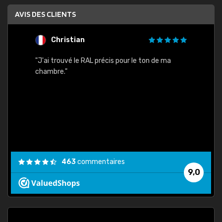
AVIS DES CLIENTS
Christian
F
 quels
"J'ai trouvé le RAL précis pour le ton de ma
"Bien 
rs
chambre."
. On ne
est
."
463
commentaires
9,0