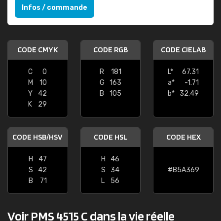
Infos / commande
CODE CMYK
CODE RGB
CODE CIELAB
C
0
R
181
L*
67.31
M
10
G
163
a*
-1.71
Y
42
B
105
b*
32.49
K
29
CODE HSB/HSV
CODE HSL
CODE HEX
H
47
H
46
S
42
S
34
#B5A369
B
71
L
56
Voir PMS 4515 C dans la vie réelle