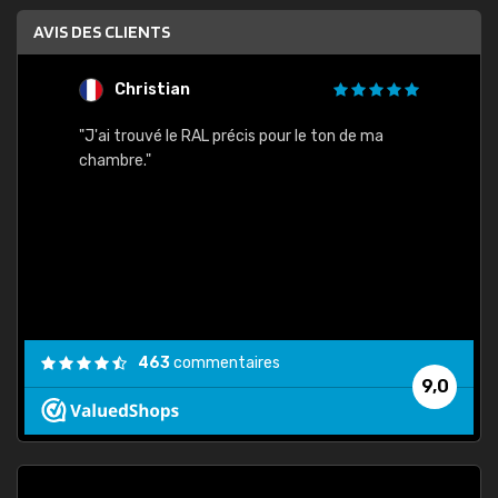
AVIS DES CLIENTS
Christian
F
 quels
"J'ai trouvé le RAL précis pour le ton de ma
"Bien 
rs
chambre."
. On ne
est
."
463
commentaires
9,0