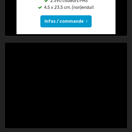
2.390 couleurs PMS
4,5 x 23,5 cm, (non)enduit
Infos / commande