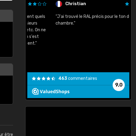
Christian
rement quels
"J'ai trouvé le RAL précis pour le ton de ma
"
lusieurs
chambre."
, etc. On ne
son s'est
vient."
463
commentaires
9,0
ur être