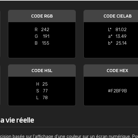
Guillaume Euvrard
CODE RGB
CODE CIELAB
"Le site ne permet pas de voir clai
sont les produits disponibles. Il y a p
R
242
L*
81.02
palettes de couleurs: Classic, Design
G
191
a*
13.49
comprend pas qui est quoi. La livrai
B
155
b*
25.14
bien passé et le produit reçu me con
CODE HSL
CODE HEX
H
25
S
77
#F2BF9B
L
78
a vie réelle
cision basée sur l'affichage d'une couleur sur un écran numérique. Po