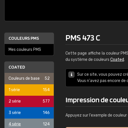
PMS 473 C
COULEURS PMS
Mes couleurs PMS
Cette page affiche la couleur PM
du système de couleurs
Coated
.
COATED
Sur ce site, vous pouvez cr
Couleurs de base
52
Vous n'avez pas encore d
1 série
154
Impression de coule
2 série
577
3 série
146
Appuyez sur l'exemple de couleur 
4 série
124