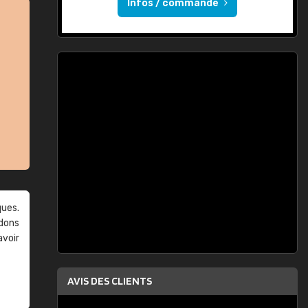
Infos / commande
ques.
ndons
avoir
AVIS DES CLIENTS