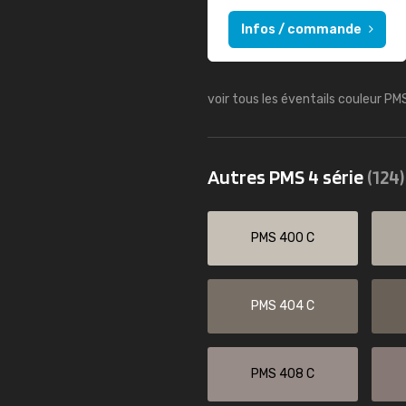
Infos / commande
voir tous les éventails couleur PM
Autres PMS 4 série
(124)
PMS 400 C
PMS 404 C
PMS 408 C