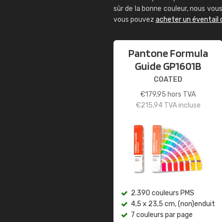
sûr de la bonne couleur, nous vo
vous pouvez
acheter un éventail
Pantone Formula
Guide GP1601B
COATED
€
179,95
hors TVA
€
215,94
TVA incluse
2.390 couleurs PMS
4,5 x 23,5 cm, (non)enduit
7 couleurs par page