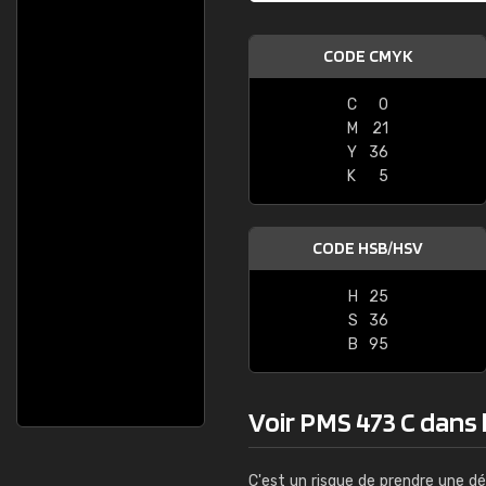
CODE CMYK
C
0
M
21
Y
36
K
5
CODE HSB/HSV
H
25
S
36
B
95
Voir PMS 473 C dans l
C'est un risque de prendre une dé