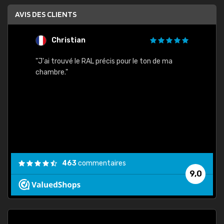
AVIS DES CLIENTS
Christian
F
 quels
"J'ai trouvé le RAL précis pour le ton de ma
"Bien 
rs
chambre."
. On ne
est
."
463
commentaires
9,0