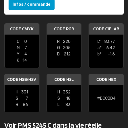
Infos / commande
CODE CMYK
CODE RGB
CODE CIELAB
C
0
R
220
L*
83.77
M
7
G
205
a*
6.42
Y
4
B
212
b*
-1.6
K
14
CODE HSB/HSV
CODE HSL
CODE HEX
H
331
H
332
S
7
S
18
#DCCDD4
B
86
L
83
Voir PMS 5245 C dans la vie réelle