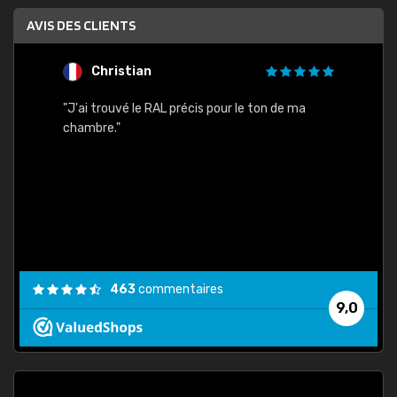
AVIS DES CLIENTS
Christian
F
 quels
"J'ai trouvé le RAL précis pour le ton de ma
"Bien 
rs
chambre."
. On ne
est
."
463
commentaires
9,0