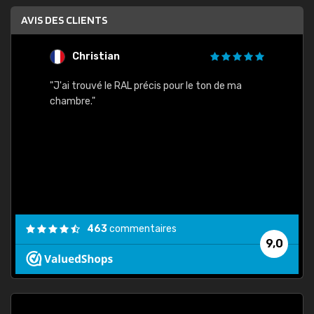
AVIS DES CLIENTS
Christian
F
 quels
"J'ai trouvé le RAL précis pour le ton de ma
"Bien 
rs
chambre."
. On ne
est
."
463
commentaires
9,0