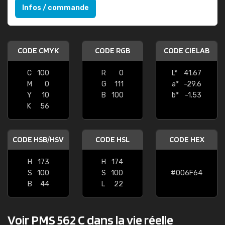
Infos / commande
CODE CMYK
CODE RGB
CODE CIELAB
C
100
R
0
L*
41.67
M
0
G
111
a*
-29.6
Y
10
B
100
b*
-1.53
K
56
CODE HSB/HSV
CODE HSL
CODE HEX
H
173
H
174
S
100
S
100
#006F64
B
44
L
22
Voir PMS 562 C dans la vie réelle