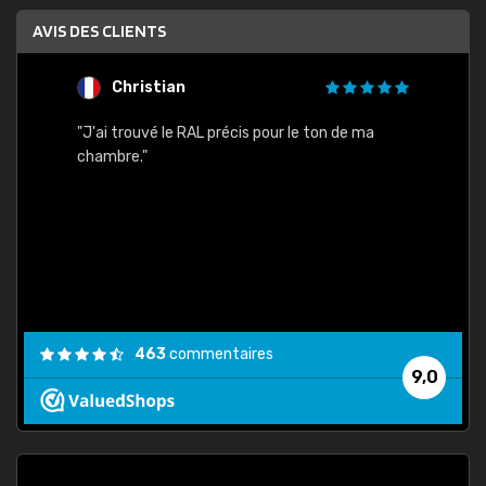
AVIS DES CLIENTS
Christian
F
 quels
"J'ai trouvé le RAL précis pour le ton de ma
"Bien 
rs
chambre."
. On ne
est
."
463
commentaires
9,0