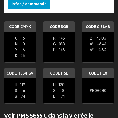
Infos / commande
CODE CMYK
CODE RGB
CODE CIELAB
C
6
R
176
L*
75.03
M
0
G
188
a*
-6.41
Y
6
B
176
b*
4.63
K
26
CODE HSB/HSV
CODE HSL
CODE HEX
H
119
H
120
S
6
S
8
#B0BCB0
B
74
L
71
Voir PMS 5655 C dans la vie réelle