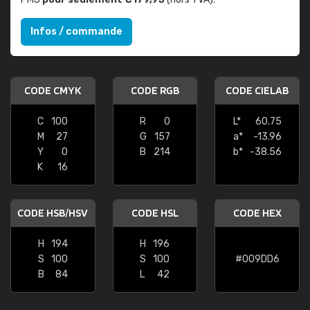
Infos / commande
CODE CMYK
CODE RGB
CODE CIELAB
C
100
R
0
L*
60.75
M
27
G
157
a*
-13.96
Y
0
B
214
b*
-38.56
K
16
CODE HSB/HSV
CODE HSL
CODE HEX
H
194
H
196
S
100
S
100
#009DD6
B
84
L
42