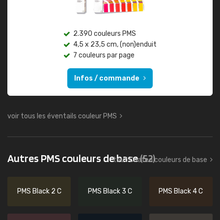
2.390 couleurs PMS
4,5 x 23,5 cm, (non)enduit
7 couleurs par page
Infos / commande
voir tous les éventails couleur PMS
Autres PMS couleurs de base
(52)
tout Coated couleurs de base
PMS Black 2 C
PMS Black 3 C
PMS Black 4 C