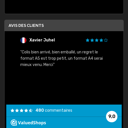
AVIS DES CLIENTS
Xavier Juhel
G
"Colis bien arrivé, bien emballé, un regret le
"Le si
format A5 est trop petit, un format A4 serai
sont l
mieux venu. Merci"
palett
compre
bien p
480
commentaires
9,0