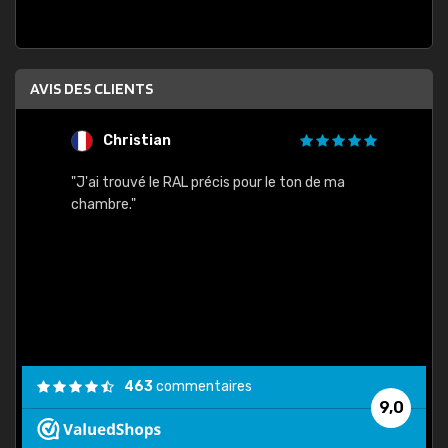
AVIS DES CLIENTS
Christian
F
 quels
"J'ai trouvé le RAL précis pour le ton de ma
"Bien 
rs
chambre."
. On ne
est
."
463
commentaires
9,0