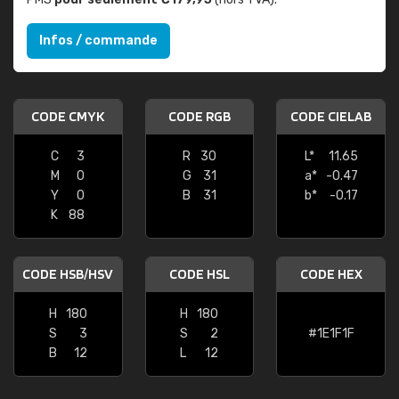
Infos / commande
CODE CMYK
CODE RGB
CODE CIELAB
C
3
R
30
L*
11.65
M
0
G
31
a*
-0.47
Y
0
B
31
b*
-0.17
K
88
CODE HSB/HSV
CODE HSL
CODE HEX
H
180
H
180
S
3
S
2
#1E1F1F
B
12
L
12