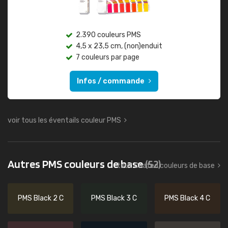
2.390 couleurs PMS
4,5 x 23,5 cm, (non)enduit
7 couleurs par page
Infos / commande
voir tous les éventails couleur PMS
Autres PMS couleurs de base
(52)
tout Coated couleurs de base
PMS Black 2 C
PMS Black 3 C
PMS Black 4 C