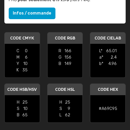
Infos / commande
CODE CMYK
CODE RGB
CODE CIELAB
C
0
R
166
L*
65.01
M
6
G
156
a*
2.4
Y
10
B
149
b*
4.96
K
35
CODE HSB/HSV
CODE HSL
CODE HEX
H
25
H
25
S
10
S
9
#A69C95
B
65
L
62