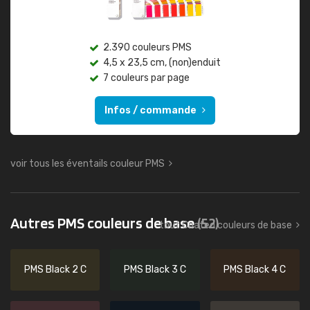
2.390 couleurs PMS
4,5 x 23,5 cm, (non)enduit
7 couleurs par page
Infos / commande
voir tous les éventails couleur PMS
Autres PMS couleurs de base
(52)
tout Coated couleurs de base
PMS Black 2 C
PMS Black 3 C
PMS Black 4 C