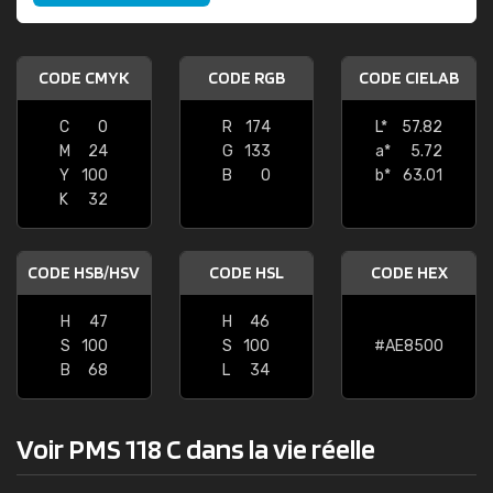
CODE CMYK
CODE RGB
CODE CIELAB
C
0
R
174
L*
57.82
M
24
G
133
a*
5.72
Y
100
B
0
b*
63.01
K
32
CODE HSB/HSV
CODE HSL
CODE HEX
H
47
H
46
S
100
S
100
#AE8500
B
68
L
34
Voir PMS 118 C dans la vie réelle