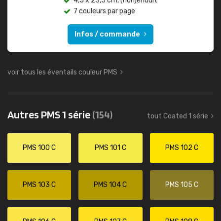
4,5 x 23,5 cm, (non)enduit
7 couleurs par page
Infos / commande
voir tous les éventails couleur PMS
Autres PMS 1 série
(154)
tout Coated 1 série
PMS 100 C
PMS 101 C
PMS 102 C
PMS 103 C
PMS 104 C
PMS 105 C