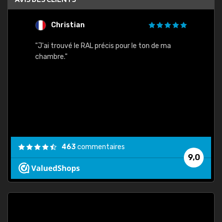
Christian
F
 quels
"J'ai trouvé le RAL précis pour le ton de ma
"Bien 
rs
chambre."
. On ne
est
."
463
commentaires
9,0