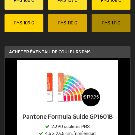
PMS 106 C
PMS 107 C
PMS 108 C
PMS 109 C
PMS 110 C
PMS 111 C
ACHETER ÉVENTAIL DE COULEURS PMS
€179,95
Pantone Formula Guide GP1601B
2.390 couleurs PMS
4,5 x 23,5 cm, (non)enduit