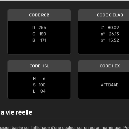
Guillaume Euvrard
CODE RGB
CODE CIELAB
"Le site ne permet pas de voir clai
sont les produits disponibles. Il y a p
R
255
L*
80.09
palettes de couleurs: Classic, Design
G
180
a*
26.13
comprend pas qui est quoi. La livrai
B
171
b*
15.52
bien passé et le produit reçu me con
CODE HSL
CODE HEX
H
6
S
100
#FFB4AB
L
84
a vie réelle
cision basée sur l'affichage d'une couleur sur un écran numérique. Po