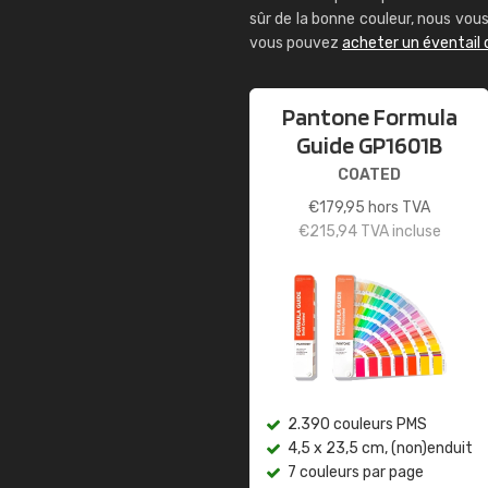
sûr de la bonne couleur, nous vo
vous pouvez
acheter un éventail
Pantone Formula
Guide GP1601B
COATED
€
179,95
hors TVA
€
215,94
TVA incluse
2.390 couleurs PMS
4,5 x 23,5 cm, (non)enduit
7 couleurs par page