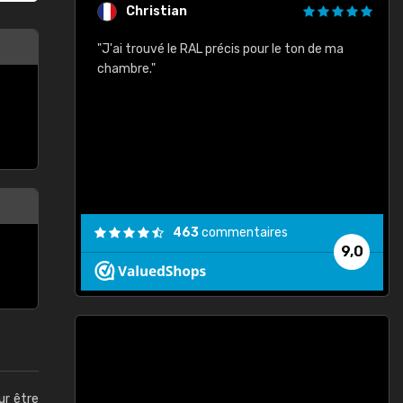
Christian
rement quels
"J'ai trouvé le RAL précis pour le ton de ma
"
lusieurs
chambre."
, etc. On ne
son s'est
vient."
463
commentaires
9,0
ur être