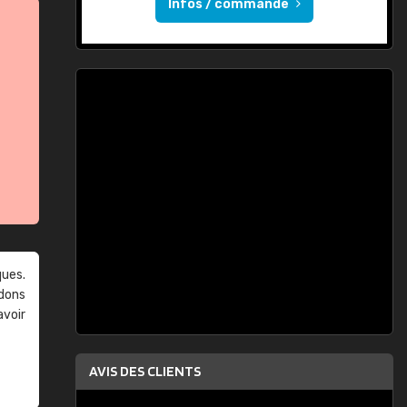
Infos / commande
ques.
ndons
avoir
AVIS DES CLIENTS