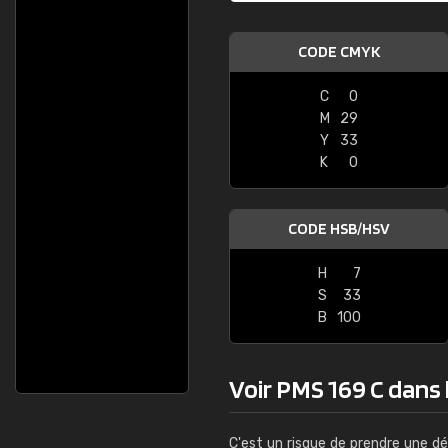
CODE CMYK
C
0
M
29
Y
33
K
0
CODE HSB/HSV
H
7
S
33
B
100
Voir PMS 169 C dans l
C'est un risque de prendre une dé