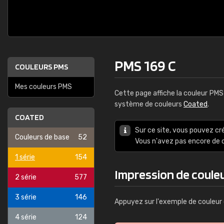
PMS 169 C
COULEURS PMS
Mes couleurs PMS
Cette page affiche la couleur PM
système de couleurs
Coated
.
COATED
Sur ce site, vous pouvez cr
Couleurs de base
52
Vous n'avez pas encore d
1 série
154
Impression de coule
2 série
577
3 série
146
Appuyez sur l'exemple de couleur 
4 série
124