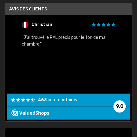
AVIS DES CLIENTS
Christian
F
 quels
"J'ai trouvé le RAL précis pour le ton de ma
"Bien 
rs
chambre."
. On ne
est
."
463
commentaires
9,0