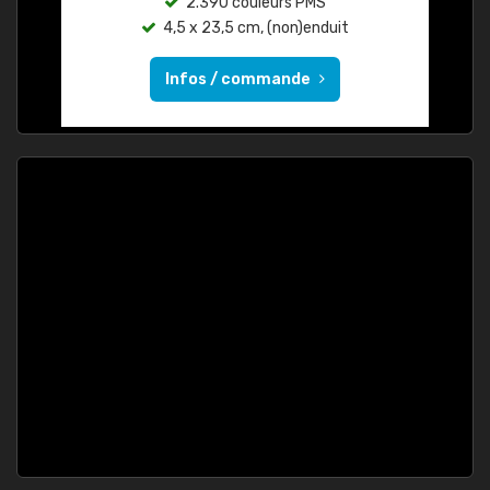
2.390 couleurs PMS
4,5 x 23,5 cm, (non)enduit
Infos / commande