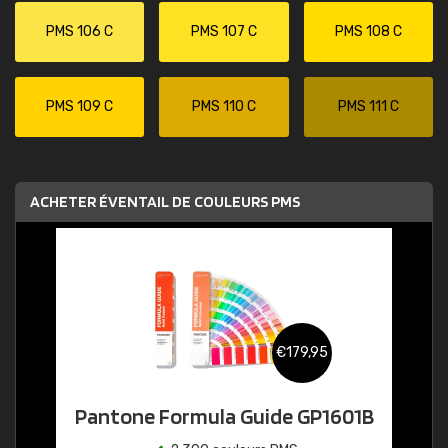
PMS 106 C
PMS 107 C
PMS 108 C
PMS 109 C
PMS 110 C
PMS 111 C
ACHETER ÉVENTAIL DE COULEURS PMS
€179,95
Pantone Formula Guide GP1601B