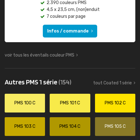
2.390 couleurs PMS
4,5 x 23,5 cm, (non)enduit
7 couleurs par page
Infos / commande
voir tous les éventails couleur PMS
Autres PMS 1 série
(154)
tout Coated 1 série
PMS 100 C
PMS 101 C
PMS 102 C
PMS 103 C
PMS 104 C
PMS 105 C