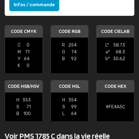
Infos / commande
CODE CMYK
CODE RGB
CODE CIELAB
C
0
R
254
L*
58.73
M
71
G
74
a*
68.3
Y
64
B
92
b*
30.62
K
0
CODE HSB/HSV
CODE HSL
CODE HEX
H
353
H
354
S
71
S
99
#FE4A5C
B
100
L
64
Voir PMS 1785 C dans la vie réelle