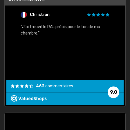
Christian
F
 quels
"J'ai trouvé le RAL précis pour le ton de ma
"Bien 
rs
chambre."
. On ne
est
."
463
commentaires
9,0