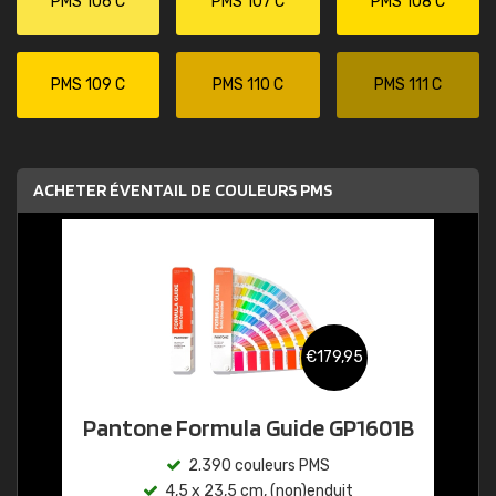
PMS 106 C
PMS 107 C
PMS 108 C
PMS 109 C
PMS 110 C
PMS 111 C
ACHETER ÉVENTAIL DE COULEURS PMS
€179,95
Pantone Formula Guide GP1601B
2.390 couleurs PMS
4,5 x 23,5 cm, (non)enduit