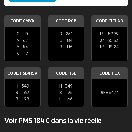
CODE CMYK
CODE RGB
CODE CIELAB
C
0
R
251
L*
59.99
M
67
G
84
a*
65.33
Y
54
B
116
b*
18.24
K
2
CODE HSB/HSV
CODE HSL
CODE HEX
H
349
H
349
S
67
S
95
#FB5474
B
98
L
66
Voir PMS 184 C dans la vie réelle