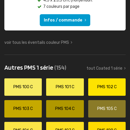
4,5 x 23,5 cm, (non)enduit
7 couleurs par page
Infos / commande
voir tous les éventails couleur PMS
Autres PMS 1 série
(154)
tout Coated 1 série
PMS 100 C
PMS 101 C
PMS 102 C
PMS 103 C
PMS 104 C
PMS 105 C