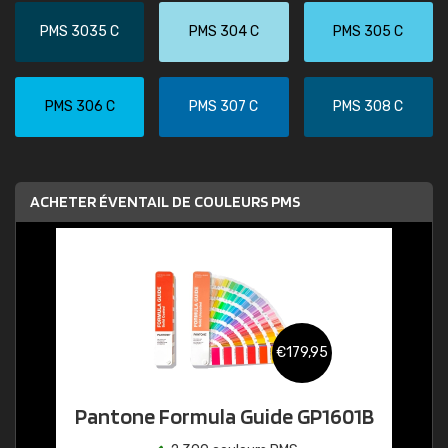
PMS 3035 C
PMS 304 C
PMS 305 C
PMS 306 C
PMS 307 C
PMS 308 C
ACHETER ÉVENTAIL DE COULEURS PMS
€179,95
Pantone Formula Guide GP1601B