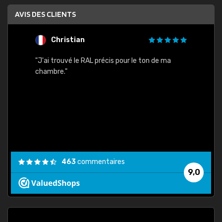
AVIS DES CLIENTS
Christian
F
 quels
"J'ai trouvé le RAL précis pour le ton de ma
"Bien 
rs
chambre."
. On ne
est
."
463
commentaires
9,0