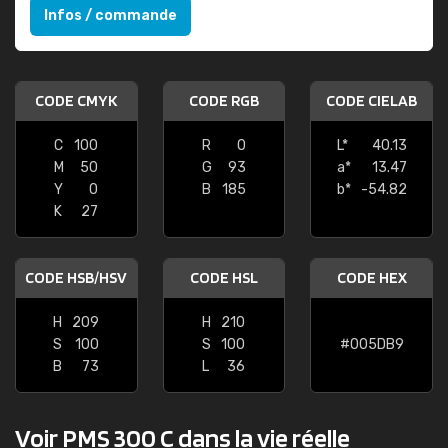
Infos / commande
CODE CMYK
CODE RGB
CODE CIELAB
C
100
R
0
L*
40.13
M
50
G
93
a*
13.47
Y
0
B
185
b*
-54.82
K
27
CODE HSB/HSV
CODE HSL
CODE HEX
H
209
H
210
S
100
S
100
#005DB9
B
73
L
36
Voir PMS 300 C dans la vie réelle