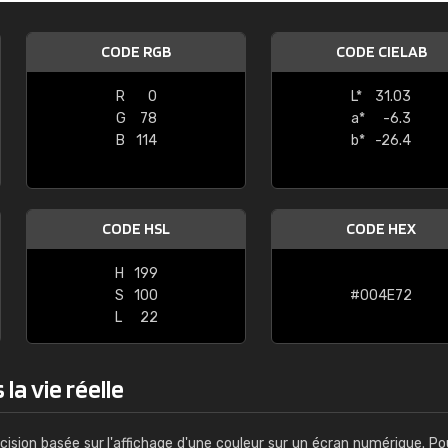
Guillaume Euvrard
CODE RGB
CODE CIELAB
"Le site ne permet pas de voir clai
sont les produits disponibles. Il y a p
R
0
L*
31.03
palettes de couleurs: Classic, Design
G
78
a*
-6.3
comprend pas qui est quoi. La livrai
B
114
b*
-26.4
bien passé et le produit reçu me con
CODE HSL
CODE HEX
H
199
S
100
#004E72
L
22
la vie réelle
cision basée sur l'affichage d'une couleur sur un écran numérique. Po