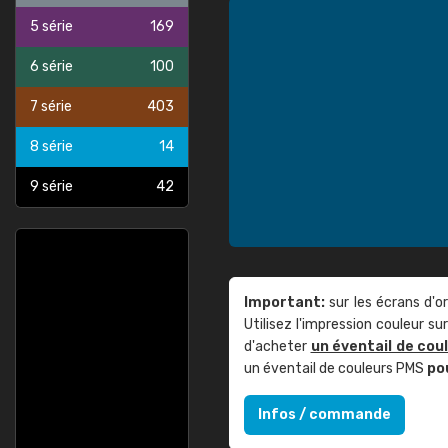
5 série
169
6 série
100
7 série
403
8 série
14
9 série
42
Important:
sur les écrans d'o
Utilisez l'impression couleur 
d'acheter
un éventail de cou
un éventail de couleurs PMS
po
Infos / commande