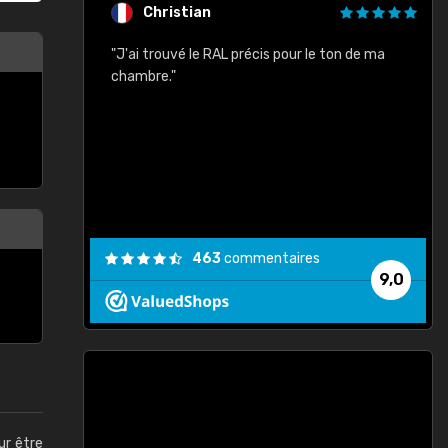
Christian
rement quels
"J'ai trouvé le RAL précis pour le ton de ma
"
lusieurs
chambre."
, etc. On ne
son s'est
vient."
463
commentaires
9,0
ur être