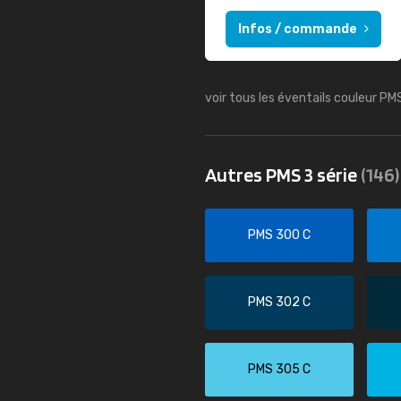
Infos / commande
voir tous les éventails couleur PM
Autres PMS 3 série
(146)
PMS 300 C
PMS 302 C
PMS 305 C