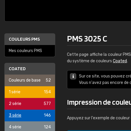
PMS 3025 C
COULEURS PMS
Mes couleurs PMS
Cette page affiche la couleur PM
du système de couleurs
Coated
.
COATED
Sur ce site, vous pouvez cr
Couleurs de base
52
Vous n'avez pas encore d
1 série
154
Impression de coule
2 série
577
3 série
146
Appuyez sur l'exemple de couleur 
4 série
124