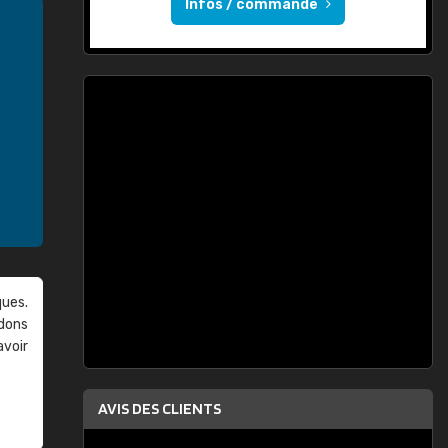
Infos / commande
ques.
ndons
avoir
AVIS DES CLIENTS