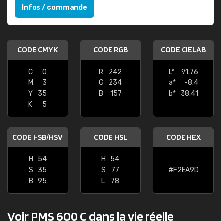
Infos / commande
CODE CMYK
CODE RGB
CODE CIELAB
C
0
R
242
L*
91.76
M
3
G
234
a*
-8.4
Y
35
B
157
b*
38.41
K
5
CODE HSB/HSV
CODE HSL
CODE HEX
H
54
H
54
S
35
S
77
#F2EA9D
B
95
L
78
Voir PMS 600 C dans la vie réelle