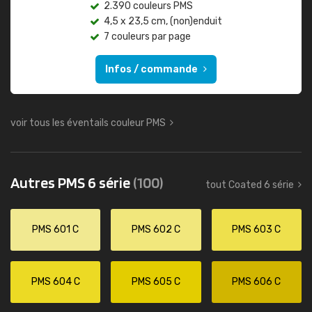
2.390 couleurs PMS
4,5 x 23,5 cm, (non)enduit
7 couleurs par page
Infos / commande
voir tous les éventails couleur PMS
Autres PMS 6 série
(100)
tout Coated 6 série
PMS 601 C
PMS 602 C
PMS 603 C
PMS 604 C
PMS 605 C
PMS 606 C