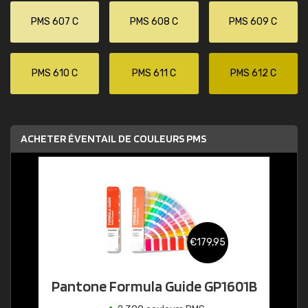
PMS 607 C
PMS 608 C
PMS 609 C
PMS 610 C
PMS 611 C
PMS 612 C
ACHETER ÉVENTAIL DE COULEURS PMS
€179,95
Pantone Formula Guide GP1601B