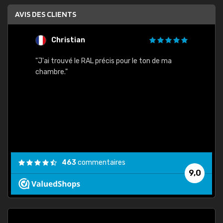
AVIS DES CLIENTS
Christian
F
 quels
"J'ai trouvé le RAL précis pour le ton de ma
"Bien 
rs
chambre."
. On ne
est
."
463
commentaires
9,0