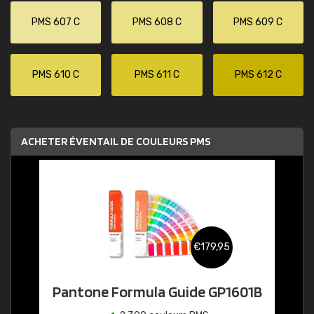
PMS 607 C
PMS 608 C
PMS 609 C
PMS 610 C
PMS 611 C
PMS 612 C
ACHETER ÉVENTAIL DE COULEURS PMS
€179,95
Pantone Formula Guide GP1601B