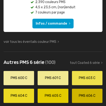
2.390 couleurs PMS
4,5 x 23,5 cm, (non)enduit
7 couleurs par page
Infos / commande
voir tous les éventails couleur PMS
Autres PMS 6 série
(100)
tout Coated 6 série
PMS 600 C
PMS 601 C
PMS 603 C
PMS 604 C
PMS 605 C
PMS 606 C