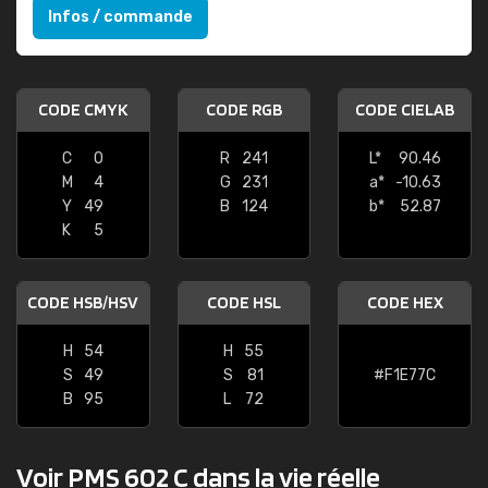
Infos / commande
CODE CMYK
CODE RGB
CODE CIELAB
C
0
R
241
L*
90.46
M
4
G
231
a*
-10.63
Y
49
B
124
b*
52.87
K
5
CODE HSB/HSV
CODE HSL
CODE HEX
H
54
H
55
S
49
S
81
#F1E77C
B
95
L
72
Voir PMS 602 C dans la vie réelle