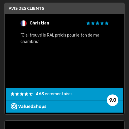
AVIS DES CLIENTS
Christian
F
 quels
"J'ai trouvé le RAL précis pour le ton de ma
"Bien 
rs
chambre."
. On ne
est
."
463
commentaires
9,0