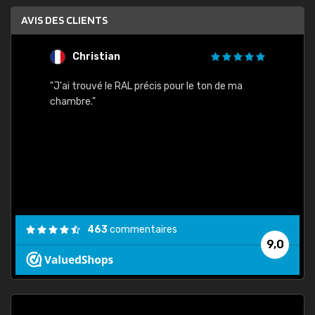
AVIS DES CLIENTS
Christian
F
 quels
"J'ai trouvé le RAL précis pour le ton de ma
"Bien 
rs
chambre."
. On ne
est
."
463
commentaires
9,0