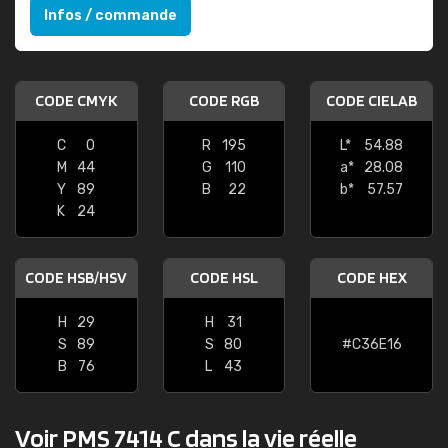
Infos / commande
CODE CMYK
CODE RGB
CODE CIELAB
C
0
R
195
L*
54.88
M
44
G
110
a*
28.08
Y
89
B
22
b*
57.57
K
24
CODE HSB/HSV
CODE HSL
CODE HEX
H
29
H
31
S
89
S
80
#C36E16
B
76
L
43
Voir PMS 7414 C dans la vie réelle