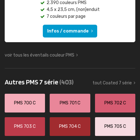
2.390 couleurs PMS
4,5 x 23,5 cm, (non)enduit
7 couleurs par page
Infos / commande
voir tous les éventails couleur PMS
Autres PMS 7 série
(403)
tout Coated 7 série
PMS 700 C
PMS 701 C
PMS 702 C
PMS 703 C
PMS 704 C
PMS 705 C