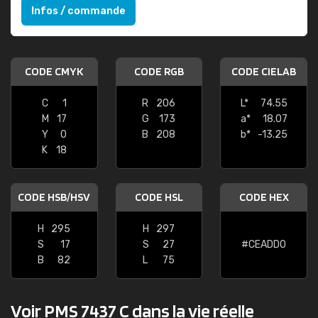
Infos / commande
CODE CMYK
CODE RGB
CODE CIELAB
C
1
R
206
L*
74.55
M
17
G
173
a*
18.07
Y
0
B
208
b*
-13.25
K
18
CODE HSB/HSV
CODE HSL
CODE HEX
H
295
H
297
S
17
S
27
#CEADD0
B
82
L
75
Voir PMS 7437 C dans la vie réelle