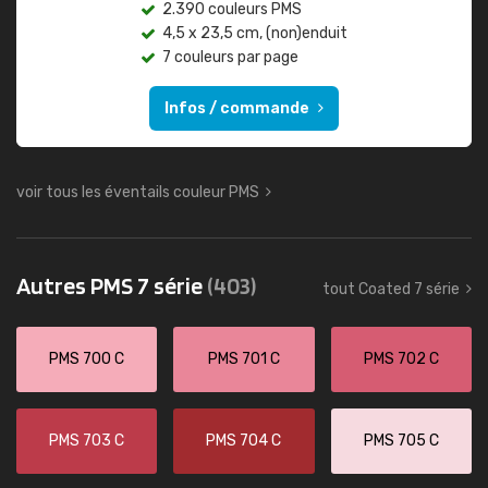
2.390 couleurs PMS
4,5 x 23,5 cm, (non)enduit
7 couleurs par page
Infos / commande
voir tous les éventails couleur PMS
Autres PMS 7 série
(403)
tout Coated 7 série
PMS 700 C
PMS 701 C
PMS 702 C
PMS 703 C
PMS 704 C
PMS 705 C