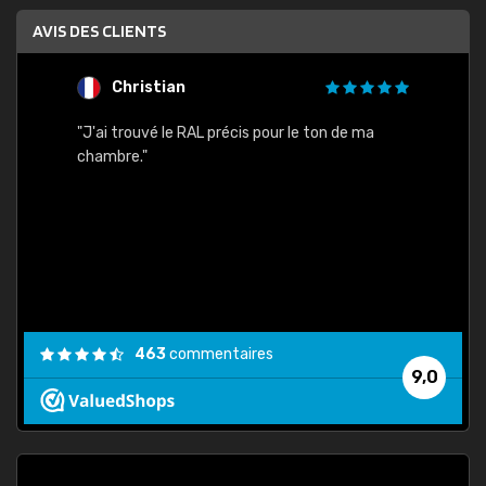
AVIS DES CLIENTS
Christian
F
 quels
"J'ai trouvé le RAL précis pour le ton de ma
"Bien 
rs
chambre."
. On ne
est
."
463
commentaires
9,0