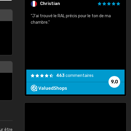
Christian
rement quels
"J'ai trouvé le RAL précis pour le ton de ma
"
lusieurs
chambre."
, etc. On ne
son s'est
vient."
463
commentaires
9,0
ur être