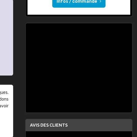
Infos / commande
ques.
ndons
avoir
AVIS DES CLIENTS