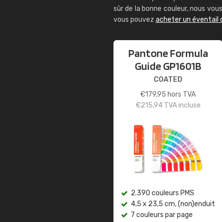
sûr de la bonne couleur, nous vo
vous pouvez
acheter un éventail
Pantone Formula
Guide GP1601B
COATED
€
179,95
hors TVA
€
215,94
TVA incluse
2.390 couleurs PMS
4,5 x 23,5 cm, (non)enduit
7 couleurs par page