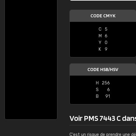
CODE CMYK
C
5
M
6
Y
0
K
9
CODE HSB/HSV
H
256
S
6
B
91
Voir PMS 7443 C dans 
C'est un risque de prendre une dé