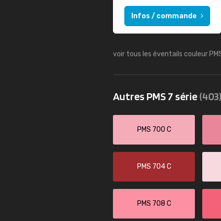
Infos / commande
voir tous les éventails couleur PM
Autres PMS 7 série
(403
PMS 700 C
PMS 704 C
PMS 708 C