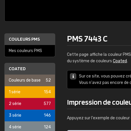
PMS 7443 C
COULEURS PMS
Mes couleurs PMS
Cette page affiche la couleur PM
du système de couleurs
Coated
.
COATED
Sur ce site, vous pouvez cr
Couleurs de base
52
Vous n'avez pas encore d
1 série
154
Impression de coule
2 série
577
3 série
146
Appuyez sur l'exemple de couleur 
4 série
124