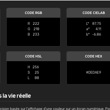
Guillaume Euvrard
CODE RGB
CODE CIELAB
"Le site ne permet pas de voir clai
sont les produits disponibles. Il y a p
R
222
L*
87.75
palettes de couleurs: Classic, Design
G
218
a*
4.11
comprend pas qui est quoi. La livrai
B
233
b*
-6.86
bien passé et le produit reçu me con
CODE HSL
CODE HEX
H
256
S
25
#DEDAE9
L
88
la vie réelle
cision basée sur l'affichage d'une couleur sur un écran numérique. Po